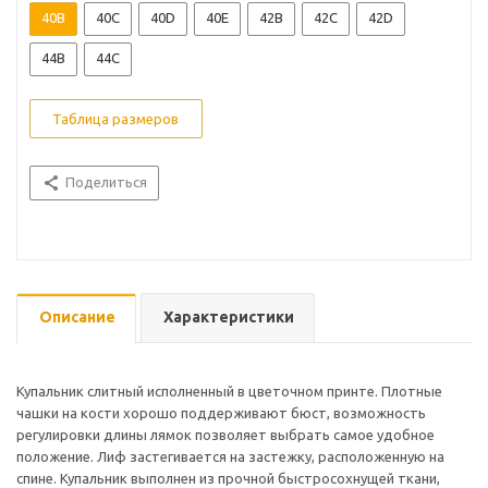
40B
40C
40D
40E
42B
42C
42D
44B
44C
Таблица размеров
Поделиться
Описание
Характеристики
Купальник слитный исполненный в цветочном принте. Плотные
чашки на кости хорошо поддерживают бюст, возможность
регулировки длины лямок позволяет выбрать самое удобное
положение. Лиф застегивается на застежку, расположенную на
спине. Купальник выполнен из прочной быстросохнущей ткани,