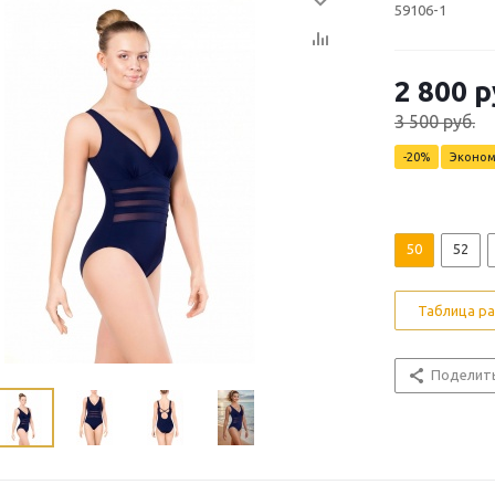
59106-1
2 800 р
3 500 руб.
-20%
Эконо
50
52
Таблица р
Поделит