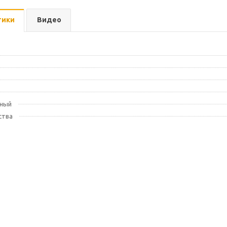
тики
Видео
ьный
ства