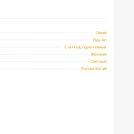
Синий
Пуш Ап
С сеткой
,
Однотонный
Женские
Слитный
Россия-Китай