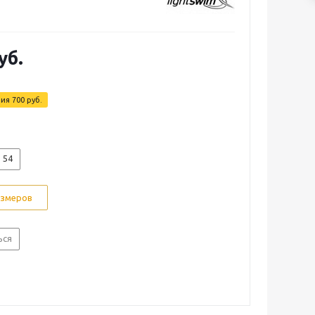
уб.
мия
700 руб.
54
азмеров
ься