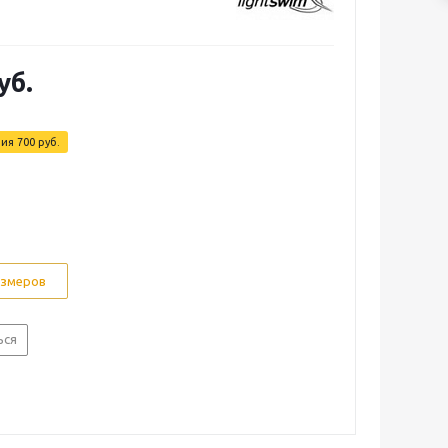
уб.
мия
700 руб.
азмеров
ься