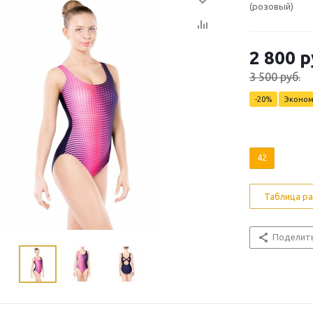
(розовый)
2 800 р
3 500 руб.
-20%
Эконо
42
Таблица р
Поделит