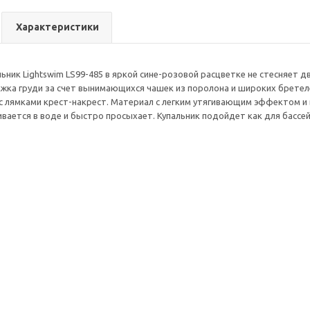
Характеристики
ьник Lightswim LS99-485 в яркой сине-розовой расцветке не стесняет
ка груди за счет вынимающихся чашек из поролона и широких бретелей
с лямками крест-накрест. Материал с легким утягивающим эффектом и
ивается в воде и быстро просыхает. Купальник подойдет как для бассей