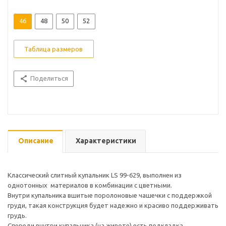
46
48
50
52
Таблица размеров
Поделиться
Описание
Характеристики
Классический слитный купальник LS 99-629, выполнен из
однотонных материалов в комбинации с цветными.
Внутри купальника вшитые поролоновые чашечки с поддержкой
груди, такая конструкция будет надежно и красиво поддерживать
грудь.
Спереди внутри купальника (на животе) есть подкладка,