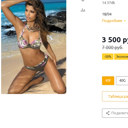
14 37dk
18/04
Подробнее
3 500 р
7 000 руб.
-50%
Эконо
40F
40G
Таблица р
Поделит