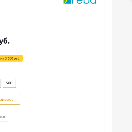
уб.
мия
3 500 руб.
50D
азмеров
ься