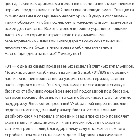
цвета, такие как оранжевый и желтый в сочетании с коричневым и
черным, представляют собой поистине огненную смесь. Эти цвета
скомпонованы в совершенно неповторимый узор и составлены
таким образом, чтобы подчеркнуть женскую фигуру, подчеркнув
все ее достоинства. Все это дополнительно украшено тонкими
листьями, которые контрастируют с динамичными
геометрическими линиями. Благодаря такому сочетанию вы,
несомненно, не будете чувствовать себя незамеченной.
Настоящая дива на пляже? Почему нет!
F31 — одна из самых продаваемых моделей слитных купальников.
Моделирующий комбинезон из линии Sunset F31/838 в передней
части выполнен полностью из узорчатого материала, задняя
часть черного цвета. Эта модель имеет постоянную вставку в
бюст со стабилизирующей резиновой подкладкой под бюстом,
которая красиво формирует грудь и обеспечивает достаточную
поддержку. Высокопостроенный V-образный вырез позволяет
подогнать его под разный размер бюста. Использование
двойного слоя материала спереди и сзади прекрасно позволяет
скрыть выступающий живот и оптически убрать несколько
сантиметров с талии, благодаря чему силуэт кажется намного
стройнее, чем он есть на самом деле. Широкие классические