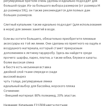
регулируемые бретели очень удобны и идеально подходят для
большой груди. Из-за большого выбора размеров (от размера M
до размера 5XL), он также рекомендуется для полных дам
больших размеров.
Слитный купальник также идеально подходит (для использования
в море) для зимних занятий в воде.
Если вы хотите большего, обязательно приобретите пляжные
аксессуары из той же линии. Они сделаны из приятного на ощупь и
воздушного материала, который станет прекрасным
дополнением к летнему гардеробу. Здесь вы найдете среди
прочего: шарфы, парео, платки, а также юбки, блузки и халаты.
более высокая спина
в бюсте есть несъемная вставка
двойной слой ткани спереди и сзади
высокий вырез
чуть толще, регулируемые лямки
идеальный выбор для бассейна, морского пляжа
Сочинение:
- Внешний материал: 80% полиамид, 20% эластан.
Название: Купальник F31/838 цвета пустыни