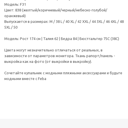
Модель: F31
Цвет: 838 (желтый/коричневый/черный/небесно-голубой/
оранжевый)
Выпускается в размерах: M / 38 L / 40 XL / 42 XXL / 44 3XL / 46 4XL / 48
5XL / 50
Модель: Рост 174 см | Талия 62 | Бедра 84 | Бюстгальтер 75С (38С)
Цвета могут незначительно отличаться от реальных, в
зависимости от параметров монитора. Ткань рапорт/панель -
выкройка как на фото (от выкройки в выкройку).
Сочетайте купальник с модными пляжными аксессуарами и будьте
модными вместе с Feba