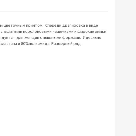
ким цветочным принтом. Спереди драпировка в виде
к с вшитыми поролоновыми чашечками и широкие лямки
мендуется для женщин с пышными формами. Идеально
% эластана и 80%полиамида. Размерный ряд