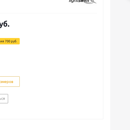
уб.
мия
700 руб.
азмеров
ься