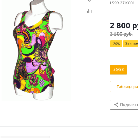
LS99-27 KC01
2 800 р
3 500 руб.
-20%
Эконо
56/58
Таблица р
Поделит