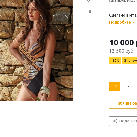
Артикул: MI23
Сделано в Ита
Подробнее
10 000 
12 500 руб.
-20%
Эконо
50
52
Таблица р
Поделит