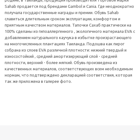
родине, в Таиланде, продукция производителя торговой марки
Sahab продается под брендами Gambol и Cania. Где неоднократно
получала государственные награды и премии. Обувь Sahab
славиться длительным сроком эксплуатации, комфортом и
приятным качеством материалов. Тапочки Сахаб практически на
100% сделаны из гипоаллергенного , экологичного материала EVA с
добавлением натурального каучука в избытке произрастающего
на многочисленных плантациях Таиланда. Подошва как пирог
собрана из слоев EVA различной плотности: нижний твердый и
износостойкий , средний амортизирующий слой - средней
плотности, верхний - более мягкий. Обувь произведена из
качественных материалов, соответствующих всем необходимым
нормам, что подтверждено декларацией соответствия, которая
так же приложена в галерее фото.