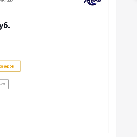
MK RED
уб.
азмеров
ься