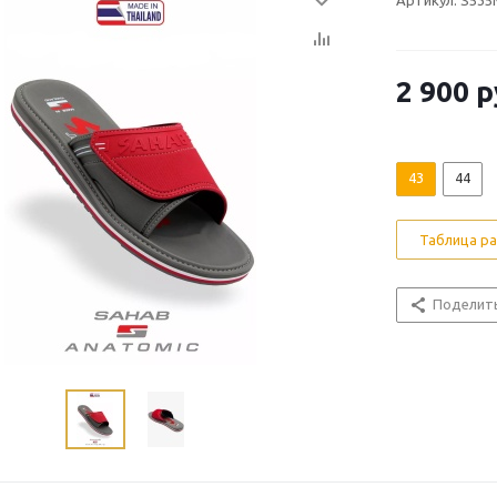
Артикул: S535
2 900 р
43
44
Таблица р
Поделит