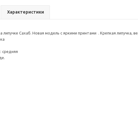
Характеристики
а липучке Сахаб. Новая модель с яркими принтами . Крепкая липучка, в
ика
: средняя
де.