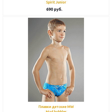
Spirit Junior
690 руб.
Плавки детские MW
Mad bubbles