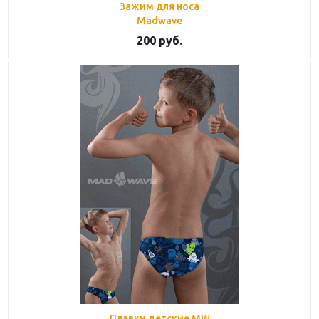
Зажим для носа
Madwave
200
руб.
Плавки детские MW