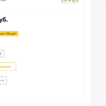
-086
уб.
мия
3 000 руб.
L
азмеров
ься