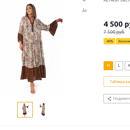
Артикул: DB23
4 500 р
7 500 руб.
-40%
Эконо
M
L
X
Таблица р
Поделит