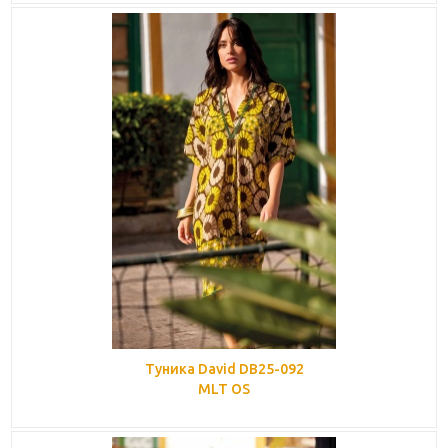
Туника David DB25-092
MLT OS