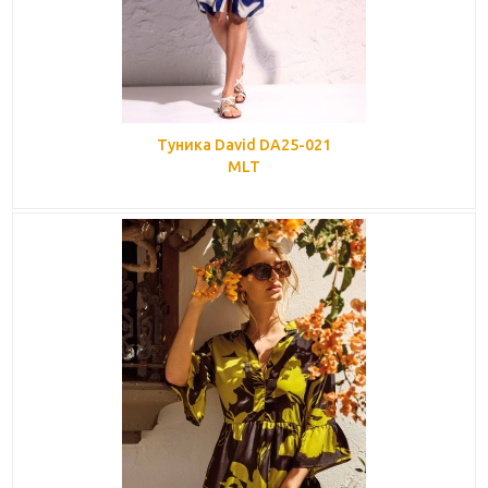
Туника David DA25-021
MLT