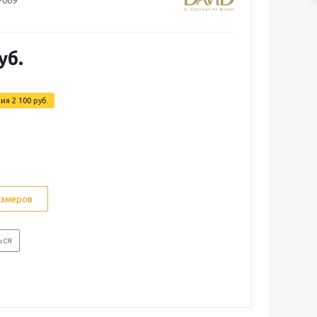
-069
уб.
мия
2 100 руб.
азмеров
ься