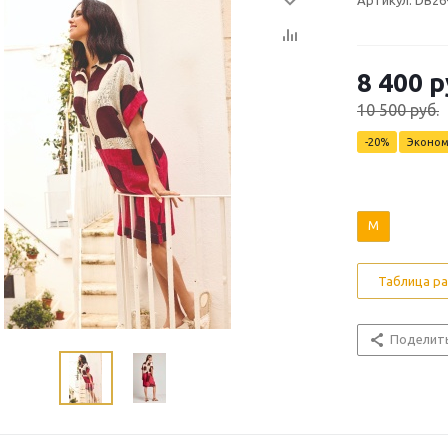
Артикул: DB26
8 400 р
10 500 руб.
-20%
Эконо
M
Таблица р
Поделит